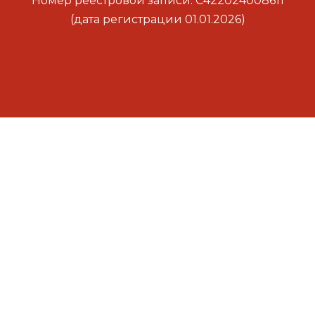
Номер реестровой записи: С422024008611
(дата регистрации 01.01.2026)